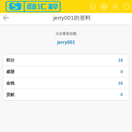
jerry001的资料
点击重新加载
jerry001
积分
18
威望
0
金钱
16
贡献
0